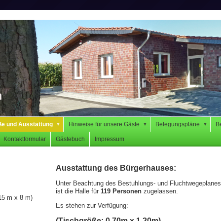
n
ße und Ausstattung
Hinweise für unsere Gäste
Belegungspläne
B
▼
▼
▼
Kontaktformular
Gästebuch
Impressum
Ausstattung des Bürgerhauses:
Unter Beachtung des Bestuhlungs- und Fluchtwegeplanes
ist die Halle für
119 Personen
zugelassen.
5 m x 8 m)
Es stehen zur Verfügung:
(Tischgröße: 0,70m x 1,20m)