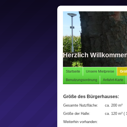
Herzlich Willkomme
Startseite
Unsere Mietpreise
Grö
Benutzungsordnung
Anfahrt-Karte
Größe des Bürgerhauses:
Gesamte Nutzfläche: ca. 200 m²
Größe der Halle: ca. 120 m² ( 1
Weiterhin vorhanden: