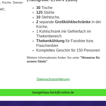
e, Küche, Damen-
30
Tische
 WC,
125
Stühle
10
Stehtische,
2
separate
Großkühklschränke
in der
Küche,
1 Kühlschrank mir Gefrierfach im
Thekenbereich
Thekenkühlung
für Fassbier bzw.
Flaschenbier
Komplettes Geschirr für 150 Personen
Weitere Informationen finden Sie unter
"Hinweise für
unsere Gäste"
.
Datenschutzerklärung
buergerhaus-lieck@t-online.de